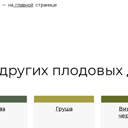
ы — на
главной
странице
других плодовых
ва
Груша
Ви
че