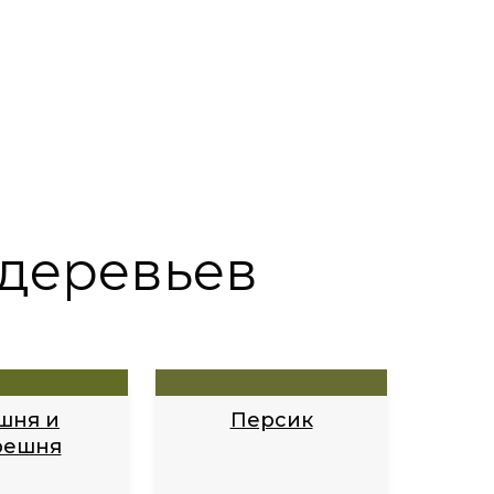
 деревьев
шня и
Персик
решня