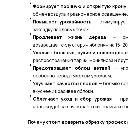
Формирует прочную и открытую крону
обмен воздуха и равномерное освещение.
Повышает урожайность
— стимулирует
закладку плодовых почек.
Продлевает жизнь дерева
— омол
возвращает силу старым яблоням на 15–20
Удаляет больные, сухие и повреждённ
распространения парши, монилиоза и друг
Предотвращает облом ветвей
— укре
особенно перед тяжёлым урожаем.
Улучшает качество плодов
— больше сол
вкуснее и красивее яблоки.
Облегчает уход и сбор урожая
— пра
яблоня удобна для обработки, полива и сб
Почему стоит доверить обрезку профес