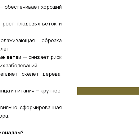
— обеспечивает хороший
 рост плодовых веток и
аживающая обрезка
 лет.
ые ветви
— снижает риск
их заболеваний.
пляет скелет дерева,
нца и питания — крупнее,
вильно сформированная
ора.
сионалам?