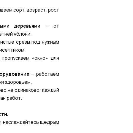
ваем сорт, возраст, рост
ыми деревьями
— от
етней яблони.
истые срезы под нужным
тисептиком.
пропускаем «окно» для
борудование
— работаем
уя здоровьем.
во не одинаково: каждый
ан работ.
сти.
 и наслаждайтесь щедрым