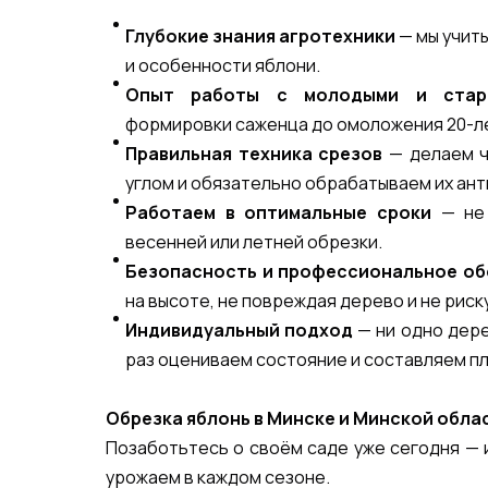
Глубокие знания агротехники
— мы учиты
и особенности яблони.
Опыт работы с молодыми и стар
формировки саженца до омоложения 20-л
Правильная техника срезов
— делаем ч
углом и обязательно обрабатываем их ан
Работаем в оптимальные сроки
— не 
весенней или летней обрезки.
Безопасность и профессиональное о
на высоте, не повреждая дерево и не риск
Индивидуальный подход
— ни одно дере
раз оцениваем состояние и составляем пл
Обрезка яблонь в Минске и Минской обла
Позаботьтесь о своём саде уже сегодня —
урожаем в каждом сезоне.